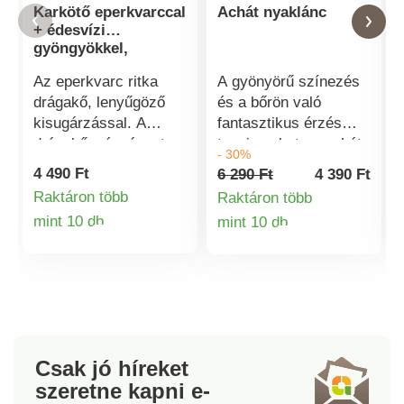
Karkötő eperkvarccal
Achát nyaklánc
+ édesvízi
gyöngyökkel,
rugalmas
Az eperkvarc ritka
A gyönyörű színezés
drágakő, lenyűgöző
és a bőrön való
kisugárzással. A
fantasztikus érzés
drágakőgyógyászat
teszi ezeket az achát
- 30%
szerint állítólag enyhíti
gyöngyöket olyan
4 490 Ft
6 290 Ft
4 390 Ft
a szorongást és a
egyedivé - mind
Raktáron több
Raktáron több
stresszt, és
ékszerként, mind
mint 10 db
mint 10 db
viselőjének nyugalmat
gyógyító kőnek.
Termékinformációk
Termékinformá
és szeretetet ad.
Édesvízi gyöngyökkel
kombinálva ez az
ékszerszett éppoly
elegáns, mint
amennyire egyedi.
Csak jó híreket
Minden darab
szeretne kapni
e-
páratlan.