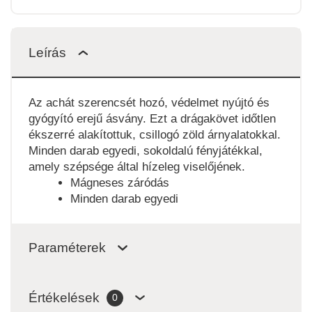
Leírás
Az achát szerencsét hozó, védelmet nyújtó és
gyógyító erejű ásvány. Ezt a drágakövet időtlen
ékszerré alakítottuk, csillogó zöld árnyalatokkal.
Minden darab egyedi, sokoldalú fényjátékkal,
amely szépsége által hízeleg viselőjének.
Mágneses záródás
Minden darab egyedi
Paraméterek
Értékelések
0