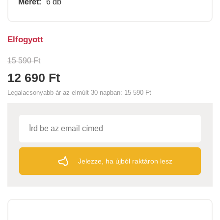
Méret:
6 db
Elfogyott
15 590 Ft
12 690 Ft
Legalacsonyabb ár az elmúlt 30 napban:
15 590 Ft
Jelezze, ha újból raktáron lesz