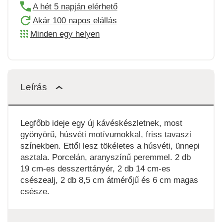
A hét 5 napján elérhető
Akár 100 napos elállás
Minden egy helyen
Leírás
Legfőbb ideje egy új kávéskészletnek, most
gyönyörű, húsvéti motívumokkal, friss tavaszi
színekben. Ettől lesz tökéletes a húsvéti, ünnepi
asztala. Porcelán, aranyszínű peremmel. 2 db
19 cm-es desszerttányér, 2 db 14 cm-es
csészealj, 2 db 8,5 cm átmérőjű és 6 cm magas
csésze.