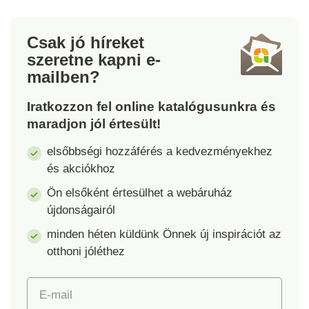
Prémium minőség.
hossza 26 cm.
Ergonomikus
Csak jó híreket
fogantyúk. Tiszta
szeretne kapni
e-
vágás a speciális
mailben?
pengének
köszönhetően.
Iratkozzon fel online katalógusunkra és
Minimális erővel
maradjon jól értesült!
vágnak.
elsőbbségi hozzáférés a kedvezményekhez
és akciókhoz
Ön elsőként értesülhet a webáruház
újdonságairól
minden héten küldünk Önnek új inspirációt az
otthoni jóléthez
E-mail