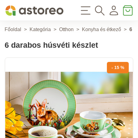
Főoldal
>
Kategória
>
Otthon
>
Konyha és étkező
>
6 d
6 darabos húsvéti készlet
- 15 %