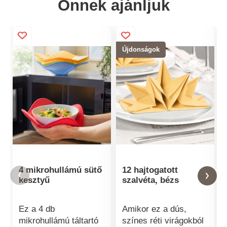
Önnek ajánljuk
Újdonságok
4 mikrohullámú sütő
12 hajtogatott
kesztyű
szalvéta, bézs
Ez a 4 db
Amikor ez a dús,
mikrohullámú táltartó
színes réti virágokból