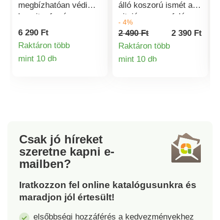
megbízhatóan védi
álló koszorú ismét az
kezeit a forró
ajtaján vagy a falán
- 4%
levesekkel,
virít, beköszönt végre
6 290 Ft
2 490 Ft
2 390 Ft
pörköltekkel stb.
a nyár. Minden évben
Raktáron több
Raktáron több
szemben. Ideális
újból örömet szerez.
mint 10 db
mint 10 db
melegítéshez és
Termékinformációk
Termékinformá
tálaláshoz is - égési
sérülések és
maszatolás nélkül.
Csak jó híreket
szeretne kapni
e-
mailben?
Iratkozzon fel online katalógusunkra és
maradjon jól értesült!
elsőbbségi hozzáférés a kedvezményekhez