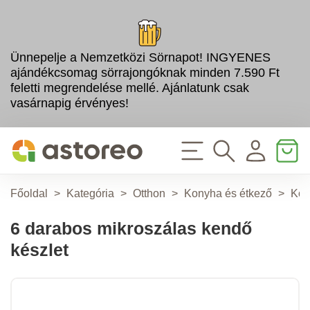
Ünnepelje a Nemzetközi Sörnapot! INGYENES
ajándékcsomag sörrajongóknak minden 7.590 Ft
feletti megrendelése mellé. Ajánlatunk csak
vasárnapig érvényes!
Főoldal
>
Kategória
>
Otthon
>
Konyha és étkező
>
Kony
6 darabos mikroszálas kendő
készlet