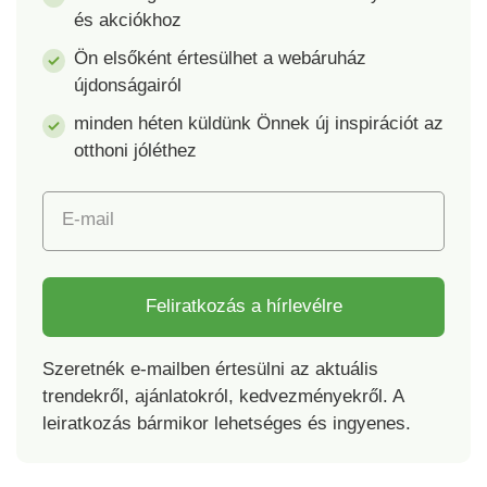
és akciókhoz
Ön elsőként értesülhet a webáruház
újdonságairól
minden héten küldünk Önnek új inspirációt az
otthoni jóléthez
E-mail
Feliratkozás a hírlevélre
Szeretnék e-mailben értesülni az aktuális
trendekről, ajánlatokról, kedvezményekről. A
leiratkozás bármikor lehetséges és ingyenes.