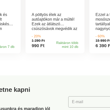
k és
A pöttyös élek az
Ezzel a 
t
autóajtókon már a múlté!
mosósze
tüskés
Ezek az átlátszó
tartállyal
an
csúszósávok megvédik az
nagyny
zt,
autó ajtóinak széleit a
változik
- 20%
- 60%
íz
karcolásoktól, pl. amikor
fejjel eg
1 290 Ft
15 990 F
lyhat. A
ki- és beszálláskor a
kefefeje
Raktáron több
990 Ft
6 390 
áron 7 db
mint 10 db
sággal
falnak ütközik.
különbö
atornára
helyezze
s a
máris jö
al
bármit 
megtiszt
retne kapni
E-mail
gusunkra és maradjon jól