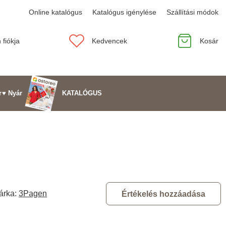
Online katalógus
Katalógus igénylése
Szállítási módok
 fiókja
Kedvencek
Kosár
KATALÓGUS
r
♥ Nyár
árka:
3Pagen
Értékelés hozzáadása