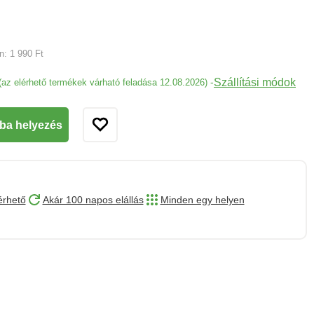
an:
1 990 Ft
Szállítási módok
-
(az elérhető termékek várható feladása 12.08.2026)
ba helyezés
érhető
Akár 100 napos elállás
Minden egy helyen