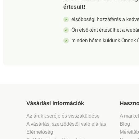
értesült!
elsőbbségi hozzáférés a ked
Ön elsőként értesülhet a webá
minden héten küldünk Önnek új 
Vásárlási információk
Haszno
Az áruk cseréje és visszaküldése
A marke
A vásárlási szerződéstől való elállás
Blog
Elérhetőség
Mérettáb