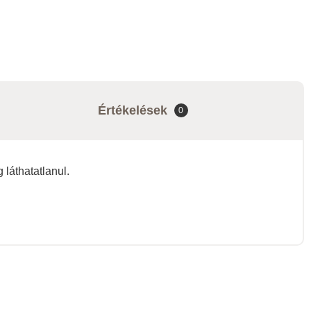
Értékelések
0
 láthatatlanul.