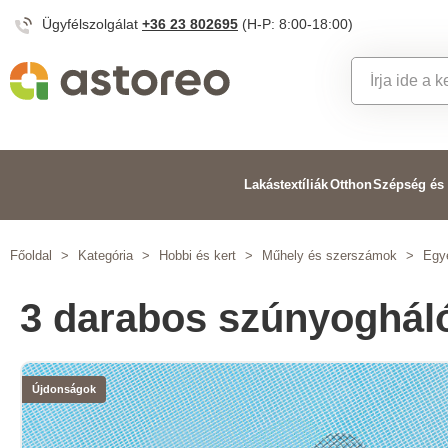
Ügyfélszolgálat
+36 23 802695
(H-P: 8:00-18:00)
Lakástextíliák
Otthon
Szépség és
Főoldal
>
Kategória
>
Hobbi és kert
>
Műhely és szerszámok
>
Egy
3 darabos szúnyogháló
Újdonságok