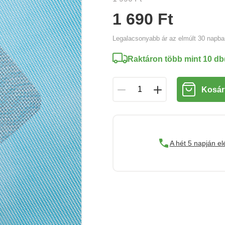
1 690 Ft
Legalacsonyabb ár az elmúlt 30 napb
Raktáron több mint 10 db
Kosár
A hét 5 napján el