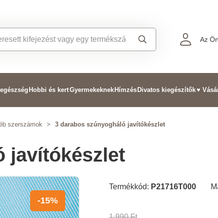
Az Ön
 egészség
Hobbi és kert
Gyermekeknek
Hímzés
Divatos kiegészítők
♥ Vásá
éb szerszámok
>
3 darabos szúnyogháló javítókészlet
 javítókészlet
Termékkód:
P21716T000
M
-15%
1 990 Ft