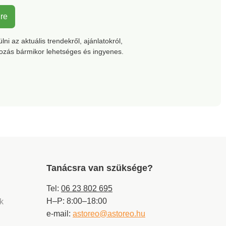
lre
ni az aktuális trendekről, ajánlatokról,
kozás bármikor lehetséges és ingyenes.
Tanácsra van szüksége?
Tel:
06 23 802 695
H–P: 8:00–18:00
ek
e-mail:
astoreo@astoreo.hu