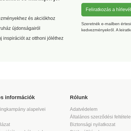
Feliratkozás a hírlevé
vezményekhez és akciókhoz
Szeretnék e-mailben értesül
ruház újdonságairól
kedvezményekről. A leirat
inspirációt az otthoni jóléthez
s információk
Rólunk
tingkampány alapelvei
Adatvédelem
Általános szerződési feltétel
lázat
Biztonsági nyilatkozat