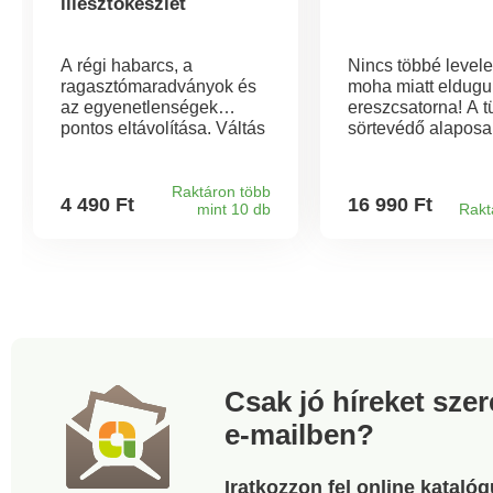
illesztőkészlet
A régi habarcs, a
Nincs többé levele
ragasztómaradványok és
moha miatt eldugul
az egyenetlenségek
ereszcsatorna! A 
pontos eltávolítása. Váltás
sörtevédő alapos
kaparóról simítóra.
megakadályozza e
Szilikon simítóval, lapos
miközben az esőv
szögkaparóval és egyéb
akadálytalanul elfo
Raktáron több
4 490 Ft
16 990 Ft
mint 10 db
Rakt
fugafelszerelésekkel.
4 méteres hosszú
bármilyen ereszcs
méretre vágható, é
végeken kampókk
összeköthető.
Csak jó híreket sze
e-mailben?
Iratkozzon fel online kataló