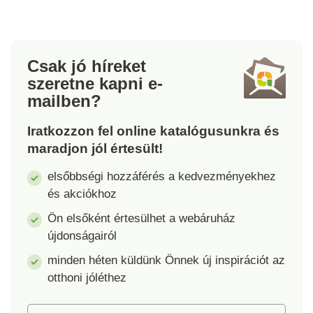
segédeszközön át
egészen a könnyen
befűzhető csodatűig -
ez valóban
Csak jó híreket
csúcsminőségű
szeretne kapni
e-
választék!
mailben?
Iratkozzon fel online katalógusunkra és
maradjon jól értesült!
elsőbbségi hozzáférés a kedvezményekhez
és akciókhoz
Ön elsőként értesülhet a webáruház
újdonságairól
minden héten küldünk Önnek új inspirációt az
otthoni jóléthez