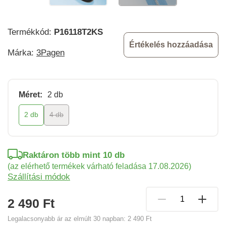
Termékkód:
P16118T2KS
Értékelés hozzáadása
Márka:
3Pagen
Méret:
2 db
2 db
4 db
Raktáron több mint 10 db
(az elérhető termékek várható feladása 17.08.2026)
Szállítási módok
2 490 Ft
Legalacsonyabb ár az elmúlt 30 napban:
2 490 Ft