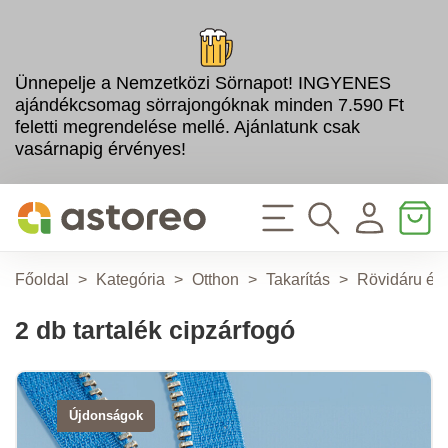
Ünnepelje a Nemzetközi Sörnapot! INGYENES
ajándékcsomag sörrajongóknak minden 7.590 Ft
feletti megrendelése mellé. Ajánlatunk csak
vasárnapig érvényes!
Főoldal
>
Kategória
>
Otthon
>
Takarítás
>
Rövidáru és
2 db tartalék cipzárfogó
Újdonságok