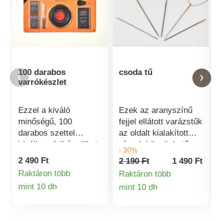
100 darabos
csoda tű
varrókészlet
Ezzel a kiváló
Ezek az aranyszínű
minőségű, 100
fejjel ellátott varázstűk
darabos szettel
az oldalt kialakított
ideálisan felkészülhet
sínnek köszönhetően
- 30%
mindenféle kézi és
szinte maguktól fűzik
2 490 Ft
2 190 Ft
1 490 Ft
gépi kézimunka
be a cérnát.
Raktáron több
Raktáron több
elvégzésére. A
mint 10 db
mint 10 db
hímző-, stoppoló-,
Termékinformációk
Termékinformá
gombos- és varrótűtől
kezdve a fércbontó