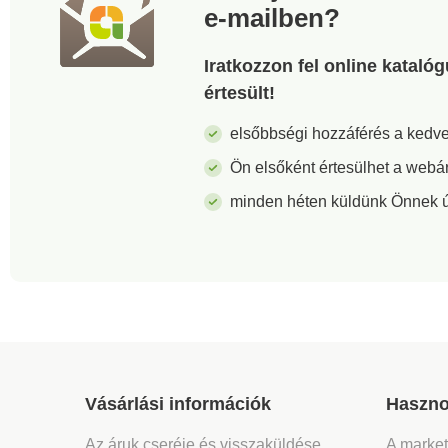
e-mailben?
Iratkozzon fel online kataló
értesült!
elsőbbségi hozzáférés a ked
Ön elsőként értesülhet a webá
minden héten küldünk Önnek új 
Vásárlási információk
Haszno
Az áruk cseréje és visszaküldése
A marke