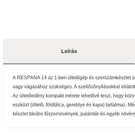
Leírás
A RESPANA 14 az 1-ben ültetőgép és szerszámkészlet a le
vagy vágásához szükséges. A szellőzőnyílásokkal ellátott
Az ültetőedény kompakt mérete lehetővé teszi, hogy közv
eszközt (ültető, földtálca, gereblye és kapa) tartalmaz
készlet Ideális fűszernövények, palánták és egyéb növén