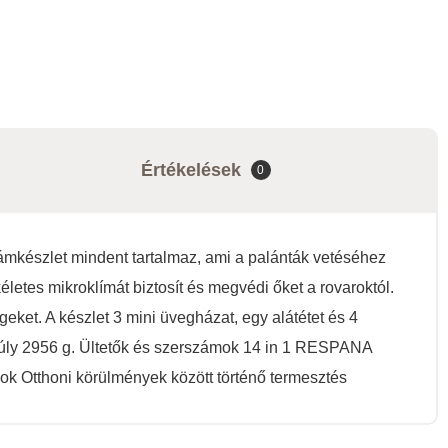
Értékelések
0
ámkészlet mindent tartalmaz, ami a palánták vetéséhez
etes mikroklímát biztosít és megvédi őket a rovaroktól.
ket. A készlet 3 mini üvegházat, egy alátétet és 4
 Súly 2956 g. Ültetők és szerszámok 14 in 1 RESPANA
ok Otthoni körülmények között történő termesztés