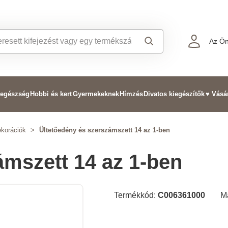
Az Ön
 egészség
Hobbi és kert
Gyermekeknek
Hímzés
Divatos kiegészítők
♥ Vásá
ekorációk
>
Ültetőedény és szerszámszett 14 az 1-ben
ámszett 14 az 1-ben
Termékkód:
C006361000
M