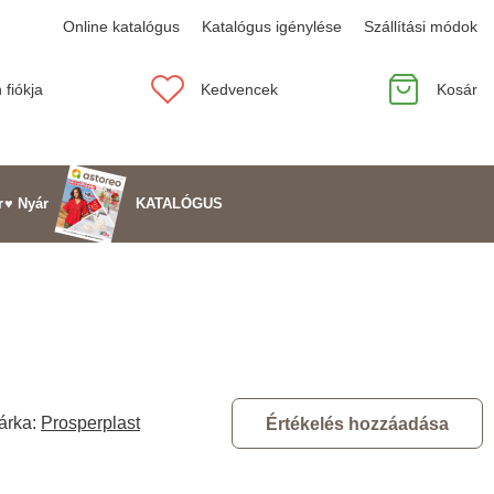
Online katalógus
Katalógus igénylése
Szállítási módok
 fiókja
Kedvencek
Kosár
KATALÓGUS
r
♥ Nyár
árka:
Prosperplast
Értékelés hozzáadása