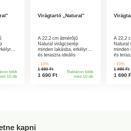
ral"
Virágtartó „Natural"
Virágta
ű
A 22,2 cm átmérőjű
A 22,2 
p
Natural virágcserép
Natural 
rkélyre
minden lakásba, erkélyre
minden 
és teraszra ideális
és teras
ok vagy
választás. A virágok vagy
választá
- 10%
- 10%
gyógynövények
gyógyn
1 890 Ft
1 890 Ft
ekül
bármelyikben remekül
bármely
áron több
Raktáron több
1 690 Ft
1 690 
int 10 db
mint 10 db
retek:
mutatnak majd. Méretek:
mutatna
átmérője 22,2 cm,
átmérőj
.
magassága 24 cm.
magass
sú
Természetes hatású
Termész
ültetőedény rattan
ültetőed
minőség
utánzattal. Olasz minőség
utánzatt
ék.
Széles színválaszték.
Széles s
retne kapni