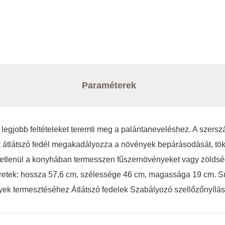
Paraméterek
gjobb feltételeket teremti meg a palántaneveléshez. A szersz
 átlátszó fedél megakadályozza a növények bepárásodását, tökél
etlenül a konyhában termesszen fűszernövényeket vagy zöldsége
. Méretek: hossza 57,6 cm, szélessége 46 cm, magassága 19 cm.
yek termesztéséhez Átlátszó fedelek Szabályozó szellőzőnyílás