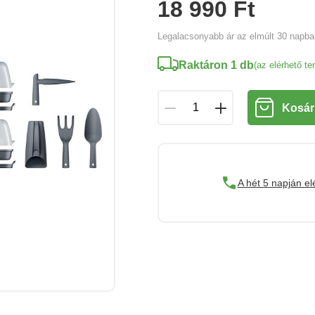
18 990 Ft
Legalacsonyabb ár az elmúlt 30 napb
Raktáron 1 db
(az elérhető t
Kosár
A hét 5 napján el