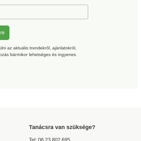
lre
ni az aktuális trendekről, ajánlatokról,
kozás bármikor lehetséges és ingyenes.
Tanácsra van szüksége?
Tel:
06 23 802 695