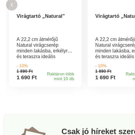
Virágtartó „Natural"
Virágtartó „Natu
A 22,2 cm átmérőjű
A 22,2 cm átmérőj
Natural virágcserép
Natural virágcseré
minden lakásba, erkélyre
minden lakásba, e
és teraszra ideális
és teraszra ideális
választás. A virágok vagy
választás. A virág
- 10%
- 10%
gyógynövények
gyógynövények
1 890 Ft
1 890 Ft
bármelyikben remekül
bármelyikben rem
Raktáron több
Rakt
1 690 Ft
1 690 Ft
mint 10 db
m
mutatnak majd. Méretek:
mutatnak majd. Mé
átmérője 22,2 cm,
átmérője 22,2 cm,
magassága 24 cm.
magassága 24 cm
Természetes hatású
Természetes hatá
ültetőedény rattan
ültetőedény rattan
utánzattal. Olasz minőség
utánzattal. Olasz 
Széles színválaszték.
Széles színválaszt
Csak jó híreket sze