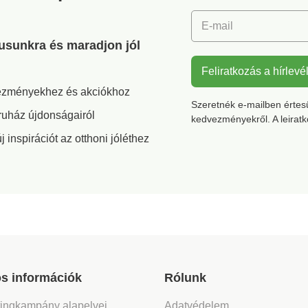
E-mail
gusunkra és maradjon jól
Feliratkozás a hírlevé
vezményekhez és akciókhoz
Szeretnék e-mailben értesül
ruház újdonságairól
kedvezményekről. A leirat
inspirációt az otthoni jóléthez
s információk
Rólunk
tingkampány alapelvei
Adatvédelem