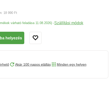
an:
18 990 Ft
Szállítási módok
-
ermékek várható feladása 11.08.2026)
ba helyezés
érhető
Akár 100 napos elállás
Minden egy helyen