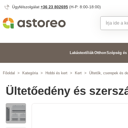
Ügyfélszolgálat
+36 23 802695
(H-P: 8:00-18:00)
Lakástextíliák
Otthon
Szépség és
Főoldal
>
Kategória
>
Hobbi és kert
>
Kert
>
Ültetők, cserepek és d
Ültetőedény és szersz