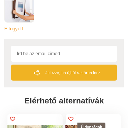
Elfogyott
Jelezze, ha újból raktáron lesz
Elérhető alternatívák
Újdonságok