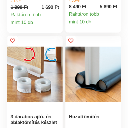
- 30%
- 15%
tisztítására. A
pillanatok alatt
8 490 Ft
5 890 Ft
1 990 Ft
1 690 Ft
festőhenger tisztító
kijavíthatók -
Raktáron több
Raktáron több
20-30 másodperc alatt
gyakorlatilag
mint 10 db
mint 10 db
Termékinformá
elvégzi a munkát.
Termékinformációk
láthatatlanul.
Áram nélkül,
egyszerűen kerti
slaghoz vagy
zuhanyhoz
csatlakoztatva
tölthető. Mindössze 2
liter vízzel.
Csapólyukkal és
adapterrel a
vízcsatlakozáshoz.
Mosás a kidobás
helyett.
Automatikusan tisztít.
Gyors és gazdaságos.
3 darabos ajtó- és
Huzattömítés
ablaktömítés készlet
Víznyomással