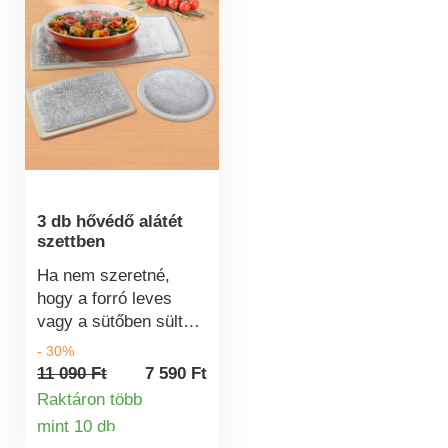
A lehajtható
kormányrúdnak
köszönhetően a
használatot követően
könnyen és
helytakarékosan
tárolható.
3 db hővédő alátét
szettben
Ha nem szeretné,
hogy a forró leves
vagy a sütőben sült
ragu kárt tegyen a
- 30%
gyönyörű faasztalban
11 090 Ft
7 590 Ft
vagy a terítőben,
Raktáron több
figyelmébe ajánljuk
mint 10 db
Termékinformációk
ezeket az alátéteket -