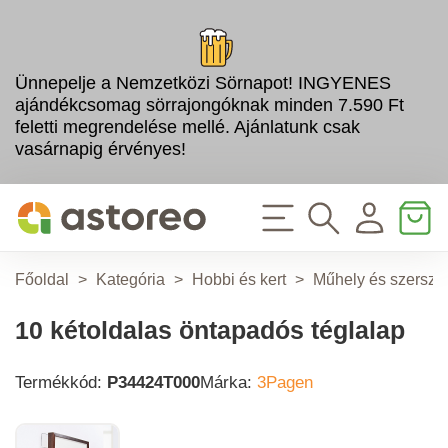
Ünnepelje a Nemzetközi Sörnapot! INGYENES
ajándékcsomag sörrajongóknak minden 7.590 Ft
feletti megrendelése mellé. Ajánlatunk csak
vasárnapig érvényes!
Főoldal
>
Kategória
>
Hobbi és kert
>
Műhely és szersz
10 kétoldalas öntapadós téglalap
Termékkód:
P34424T000
Márka:
3Pagen