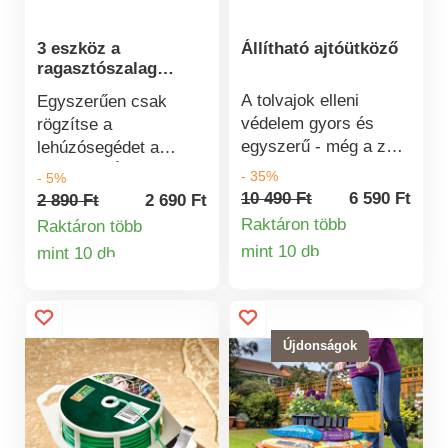
3 eszköz a
Állítható ajtóütköző
ragasztószalag
egyszerű
A tolvajok elleni
Egyszerűen csak
eltávolításához
védelem gyors és
rögzítse a
egyszerű - még a zár
lehúzósegédet a
nélküli ajtókon is:
szalagon. Így
- 35%
- 5%
állítsa a vasrudat a
megjelölheti és
10 490 Ft
6 590 Ft
2 890 Ft
2 690 Ft
kilincs magasságába,
rögzítheti a szalag
Raktáron több
Raktáron több
és szorítsa a fogófejet
végét, és legközelebb
mint 10 db
mint 10 db
Termékinformá
ferdén a kilincs vagy a
Termékinformációk
is könnyedén
kilincs alá. Ablakok és
ragaszthat majd vele.
tolóajtók rögzítésére
Bármely kb. 5 cm
is alkalmas. Szilárd
széles
Újdonságok
védelem a tolvajok
ragasztótekerccsel
ellen. Könnyen és
használható.
gyorsan felszerelhető.
Csúszásmentes
végzáró sapka.