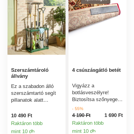
Szerszámtároló
4 csúszásgátló betét
állvány
Vigyázz a
Ez a szabadon álló
botlásveszélyre!
szerszámtartó segít
Biztosítsa szőnyegeit
pillanatok alatt
és futóit ezzel a
rendszerezni a
- 55%
csúszásmentes
dolgaidat. Okos
4 190 Ft
1 690 Ft
10 490 Ft
alátéttel. Ezután nem
elrendezésének és
Raktáron több
Raktáron több
fognak fodrozódni,
tartós műanyagjának
mint 10 db
mint 10 db
mozogni vagy