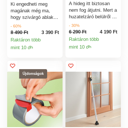
működik.
A hideg itt biztosan
Ki engedheti meg
nem fog átjutni. Mert a
magának még ma,
huzatelzáró belülről és
hogy szivárgó ablakok
kívülről is lezár.
és ajtók legyenek?
- 30%
- 60%
Egyszerűen
Zárja le őket viharálló
6 290 Ft
4 190 Ft
8 490 Ft
3 390 Ft
csúsztassa az ajtó alá
szilikon csíkokkal –
Raktáron több
Raktáron több
- kész! Nem lesz
3M ragasztószalaggal,
mint 10 db
mint 10 db
Termékinformá
szüksége
Termékinformációk
szorosan tartanak, és
szerszámokra.
megakadályozzák a
huzatot és a hideget.
A hő a helyiségben
Újdonságok
marad, és az ajtó
záródik, mint
korábban, öntapadós.
3 szélesség 2,5 cm,
3,5 cm, 4,5 cm.
Mindegyik hossza 5
m.