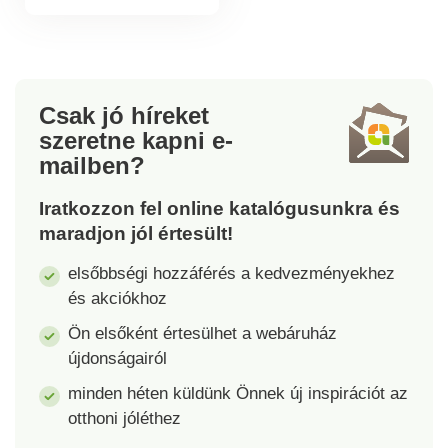
garantáltan hőállóak
és könnyen
tisztíthatók.
Csak jó híreket
szeretne kapni
e-
mailben?
Iratkozzon fel online katalógusunkra és
maradjon jól értesült!
elsőbbségi hozzáférés a kedvezményekhez
és akciókhoz
Ön elsőként értesülhet a webáruház
újdonságairól
minden héten küldünk Önnek új inspirációt az
otthoni jóléthez