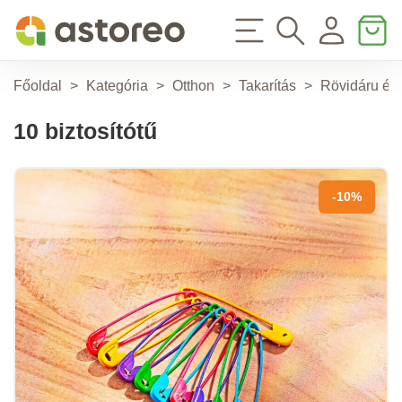
Főoldal
>
Kategória
>
Otthon
>
Takarítás
>
Rövidáru és
10 biztosítótű
-10%