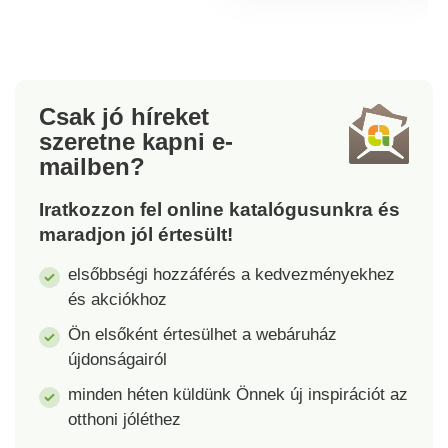
a tévénézés közben.
Komplett szett
kezdőknek és
profiknak egyaránt.
Horgolótűkkel 3-féle
Csak jó híreket
méretben, 10
szeretne kapni
e-
kiegészítő tűvel, 24
mailben?
szemjelölőt tartalmazó
dobozzal és 4
Iratkozzon fel online katalógusunkra és
gombolyag fonallal,
maradjon jól értesült!
OEKO-TEX®
STANDARD 100
elsőbbségi hozzáférés a kedvezményekhez
tanúsítvánnyal.
és akciókhoz
Ön elsőként értesülhet a webáruház
újdonságairól
minden héten küldünk Önnek új inspirációt az
otthoni jóléthez