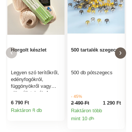
Horgolt készlet
500 tartalék szegecs
Legyen szó terítőkről,
500 db pótszegecs
edényfogókról,
függönyökről vagy
plüssállatokról: A
- 45%
horgolás nem nehéz
6 790 Ft
2 490 Ft
1 290 Ft
és egy egyszerűen
Raktáron 8 db
Raktáron több
Termékinformációk
csodás, kreatív hobbi
mint 10 db
- tökéletes produktív
Termékinformá
melléktevékenységnek